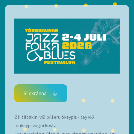
Sí skránna
Øll tiltøkini við píli eru ókeypis - tey við
innkeypsvogni kosta.