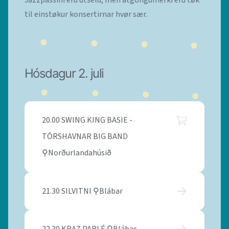
Jazzpassini eru útseld, men atgongumerki eru tøk
til einstøkur konsertirnar hvør sær.
Hósdagur 2. juli
20.00 SWING KING BASIE -
TÓRSHAVNAR BIG BAND
⚲Norðurlandahúsið
21.30 SILVITNI ⚲Blábar