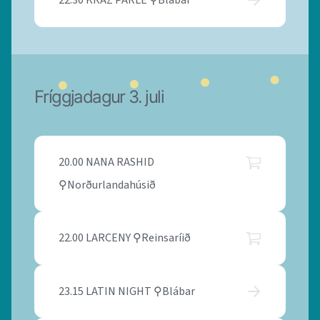
22.30 KRAZ PARLÉ ⚲Blábar
Fríggjadagur 3. juli
20.00 NANA RASHID
⚲Norðurlandahúsið
22.00 LARCENY ⚲Reinsaríið
23.15 LATIN NIGHT ⚲Blábar